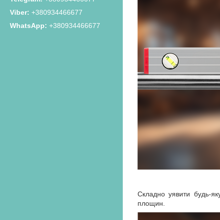
+380934466677
+380934466677
Складно уявити будь-як
площин.