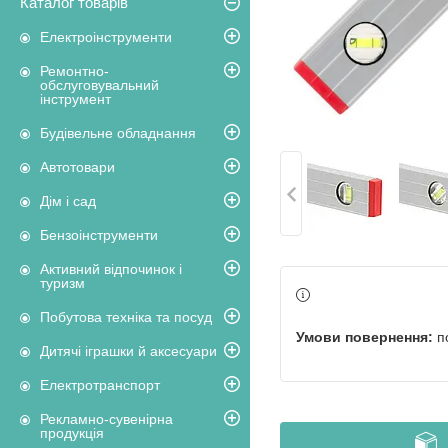
Каталог товарів
Електроінструменти
Ремонтно-
обслуговувальний
інструмент
Будівельне обладнання
Автотовари
Дім і сад
Бензоінструменти
Активний відпочинок і
туризм
Побутова техніка та посуд
п
Дитячі іграшки й аксесуари
Електротранспорт
Рекламно-сувенірна
продукція