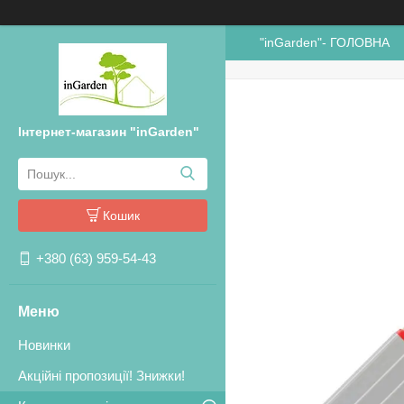
"inGarden"- ГОЛОВНА
Інтернет-магазин "inGarden"
Кошик
+380 (63) 959-54-43
Новинки
Акційні пропозиції! Знижки!