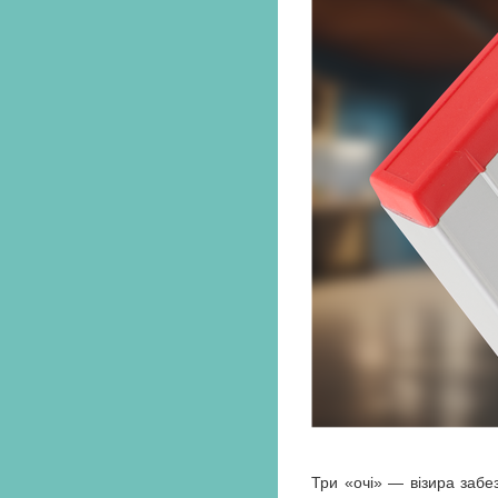
Три «очі» — візира забе