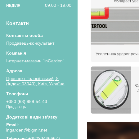
09:00
19:00
НЕДІЛЯ
Контакти
Продавець-консультант
Інтернет-магазин "inGarden"
Проспект Голосіївський, 8
(Індекс 03040), Київ, Україна
+380 (63) 959-54-43
Продавець
ingarden@bigmir.net
+380934466677