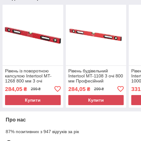
Рівень із поворотною
Рівень будівельний
Ріве
капсулою Intertool MT-
Intertool MT-1108 3 очі 800
Inte
1268 800 мм 3 очі
мм Професійний
1000
Будівельний рівень
будівельний рівень
ріве
284,05
284,05
331
₴
₴
299 ₴
299 ₴
поворотний Спиртовий
Будівельний інструмент
вико
рівень з поворотною
рівень
ріве
Купити
Купити
капсулою
Про нас
87% позитивних з 947 відгуків за рік