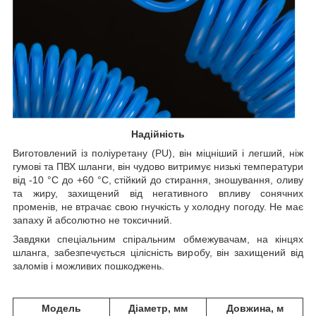
Надійність
Виготовлений із поліуретану (PU), він міцніший і легший, ніж
гумові та ПВХ шланги, він чудово витримує низькі температури
від -10 °C до +60 °C, стійкий до стирання, зношування, оливу
та жиру, захищений від негативного впливу сонячних
променів, не втрачає свою гнучкість у холодну погоду. Не має
запаху й абсолютно не токсичний.
Завдяки спеціальним спіральним обмежувачам, на кінцях
шланга, забезпечується цілісність виробу, він захищений від
заломів і можливих пошкоджень.
Модель
Діаметр, мм
Довжина, м