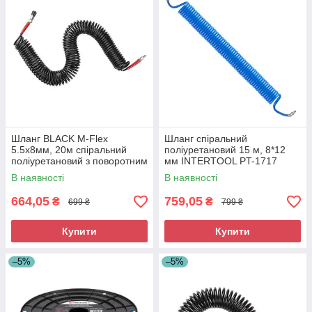
Шланг BLACK M-Flex
Шланг спіральний
5.5х8мм, 20м спіральний
поліуретановий 15 м, 8*12
поліуретановий з поворотним
мм INTERTOOL PT-1717
шарніром, латунними
В наявності
В наявності
швидкороз'ємними
664,05
759,05
₴
₴
699 ₴
799 ₴
Купити
Купити
–5%
–5%