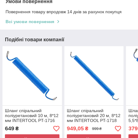
Умови повернення
Повернення товару впродовж 14 днів за рахунок покупця
Всі умови повернення
Подібні товари компанії
Шланг спіральний
Шланг спіральний
Шлан
поліуретановий 10 м, 8*12
поліуретановий 20 м, 8*12
полі
мм INTERTOOL PT-1716
мм INTERTOOL PT-1718
5,5*
170
649
949,05
379
₴
₴
999 ₴