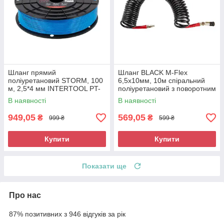
Шланг прямий
Шланг BLACK M-Flex
поліуретановий STORM, 100
6,5х10мм, 10м спіральний
м, 2,5*4 мм INTERTOOL PT-
поліуретановий з поворотним
1752
шарніром, латунними
В наявності
В наявності
швидкороз'ємними
949,05
569,05
₴
₴
999 ₴
599 ₴
Купити
Купити
Показати ще
Про нас
87% позитивних з 946 відгуків за рік