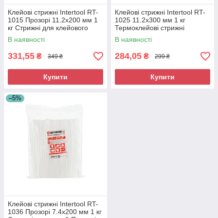
Клейові стрижні Intertool RT-
Клейові стрижні Intertool RT-
1015 Прозорі 11.2х200 мм 1
1025 11.2х300 мм 1 кг
кг Стрижні для клейового
Термоклейові стрижні
пістолета Термоклей
Гарячий клей
В наявності
В наявності
331,55
284,05
₴
₴
349 ₴
299 ₴
Купити
Купити
–5%
Клейові стрижні Intertool RT-
1036 Прозорі 7.4х200 мм 1 кг