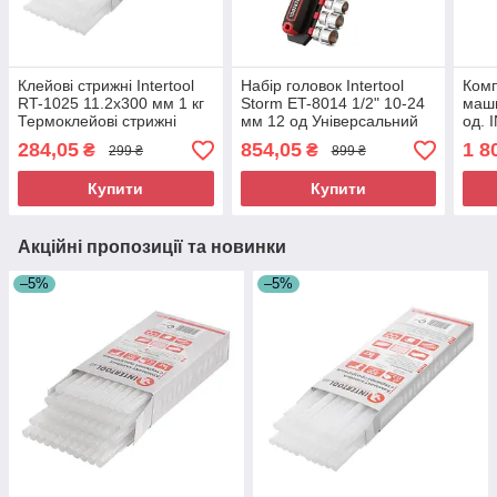
Клейові стрижні Intertool
Набір головок Intertool
Комп
RT-1025 11.2х300 мм 1 кг
Storm ET-8014 1/2" 10-24
маши
Термоклейові стрижні
мм 12 од Універсальний
од.
Гарячий клей
набір головок Слюсарний
284,05
854,05
1 8
₴
₴
299 ₴
899 ₴
набір головок
Купити
Купити
Акційні пропозиції та новинки
–5%
–5%