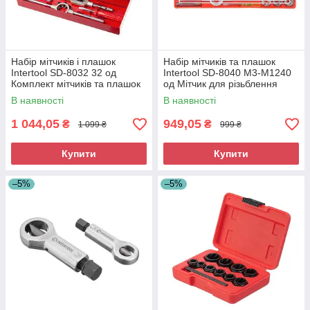
Набір мітчиків і плашок
Набір мітчиків та плашок
Intertool SD-8032 32 од
Intertool SD-8040 M3-M1240
Комплект мітчиків та плашок
од Мітчик для різьблення
Інструмент для нарізання
Інструмент для зовнішньої
В наявності
В наявності
різьби
різі
1 044,05
949,05
₴
₴
1 099 ₴
999 ₴
Купити
Купити
–5%
–5%