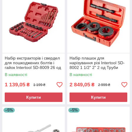
Набір екстракторів і свердел
Набір плашок для
для пошкоджених болтів і
нарізування різі Intertool SD-
гайок Intertool SD-8009 26 од
8002 1 1/2" 2" 2 од Труби
Екстрактор для викручування
клупи Плашки для труб
В наявності
В наявності
зламаних болтів
1 139,05
2 849,05
₴
₴
1 199 ₴
2 999 ₴
Купити
Купити
–5%
–5%