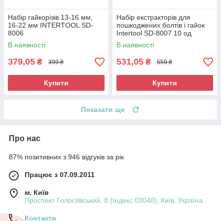
Набір гайкорізів 13-16 мм,
Набір екстракторів для
16-22 мм INTERTOOL SD-
пошкоджених болтів і гайок
8006
Intertool SD-8007 10 од
Інструмент для викручування
В наявності
В наявності
болтів зламаних
379,05
531,05
₴
₴
399 ₴
559 ₴
Купити
Купити
Показати ще
Про нас
87% позитивних з 946 відгуків за рік
Працює з 07.09.2011
м. Київ
Проспект Голосіївський, 8 (Індекс 03040), Київ, Україна
Контакти