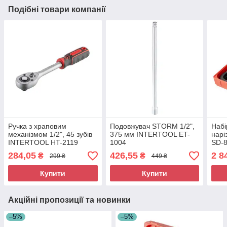
Подібні товари компанії
Ручка з храповим
Подовжувач STORM 1/2",
Набі
механізмом 1/2", 45 зубів
375 мм INTERTOOL ET-
наріз
INTERTOOL HT-2119
1004
SD-8
Труб
284,05
426,55
2 8
₴
₴
299 ₴
449 ₴
труб
Купити
Купити
Акційні пропозиції та новинки
–5%
–5%