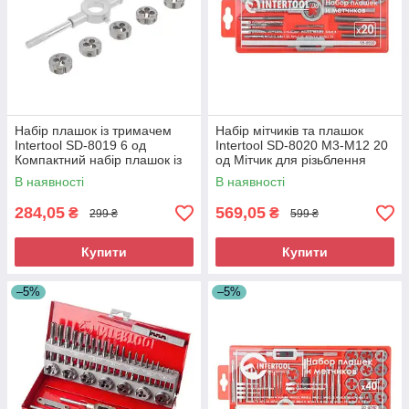
Набір плашок із тримачем
Набір мітчиків та плашок
Intertool SD-8019 6 од
Intertool SD-8020 M3-M12 20
Компактний набір плашок із
од Мітчик для різьблення
тримачем Плашка М4 - М10
Плашка для нарізання різьби
В наявності
В наявності
284,05
569,05
₴
₴
299 ₴
599 ₴
Купити
Купити
–5%
–5%