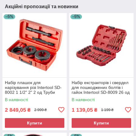
Акційні пропозиції та новинки
–5%
–5%
Набір плашок для
Набір екстракторів і свердел
нарізування різі Intertool SD-
для пошкоджених болтів і
8002 1 1/2" 2" 2 од Труби
гайок Intertool SD-8009 26 од
клупи Плашки для труб
Екстрактор для викручування
В наявності
В наявності
зламаних болтів
2 849,05
1 139,05
₴
₴
2 999 ₴
1 199 ₴
Купити
Купити