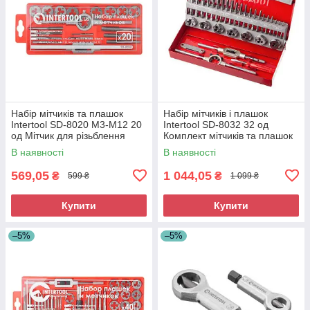
Набір мітчиків та плашок
Набір мітчиків і плашок
Intertool SD-8020 M3-M12 20
Intertool SD-8032 32 од
од Мітчик для різьблення
Комплект мітчиків та плашок
Плашка для нарізання різьби
Інструмент для нарізання
В наявності
В наявності
різьби
569,05
1 044,05
₴
₴
599 ₴
1 099 ₴
Купити
Купити
–5%
–5%