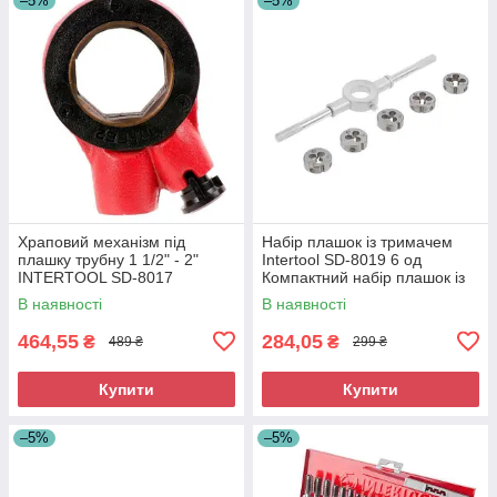
–5%
–5%
Храповий механізм під
Набір плашок із тримачем
плашку трубну 1 1/2" - 2"
Intertool SD-8019 6 од
INTERTOOL SD-8017
Компактний набір плашок із
тримачем Плашка М4 - М10
В наявності
В наявності
464,55
284,05
₴
₴
489 ₴
299 ₴
Купити
Купити
–5%
–5%