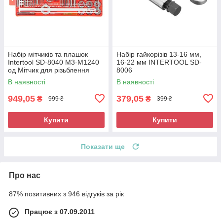
Набір мітчиків та плашок
Набір гайкорізів 13-16 мм,
Intertool SD-8040 M3-M1240
16-22 мм INTERTOOL SD-
од Мітчик для різьблення
8006
Інструмент для зовнішньої
В наявності
В наявності
різі
949,05
379,05
₴
₴
999 ₴
399 ₴
Купити
Купити
Показати ще
Про нас
87% позитивних з 946 відгуків за рік
Працює з 07.09.2011