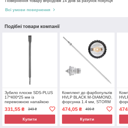
Повернення товару впродовж 14 днів за рахунок покупця
Всі умови повернення
Подібні товари компанії
Зубило плоске SDS-PLUS
Комплект до фарбопультів
Комп
17*400*25 мм із
HVLP BLACK M-DIAMOND,
HVL
переможною напайкою
форсунка 1.4 мм, STORM
фор
INTERTOOL SD-0451
INTERTOOL PT-2614
INT
331,55
474,05
474
₴
₴
349 ₴
499 ₴
Купити
Купити