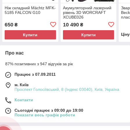
Ніж складний Mächtz MFK-
Акумуляторний лазерний
Звар
5185 FALCON G10
рівень 3D WORCRAFT
Beck
XCUBE026
плас
650
10 490
₴
₴
Цін
Купити
Купити
Про нас
87% позитивних з 947 відгуків за рік
Працює з 07.09.2011
м. Київ
Проспект Голосіївський, 8 (Індекс 03040), Київ, Україна
Контакти
Сьогодні працює з 09:00 до 19:00
Показати весь графік роботи