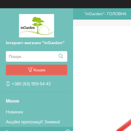
"inGarden"- ГОЛОВНА
Інтернет-магазин "inGarden"
Кошик
+380 (63) 959-54-43
Новинки
Акційні пропозиції! Знижки!