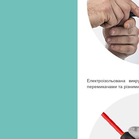
Електроізольована вик
перемикачами та різними