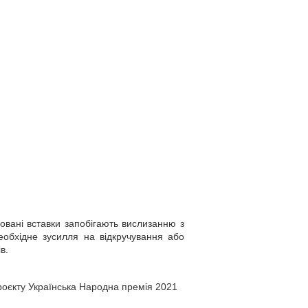
овані вставки запобігають вислизанню з
еобхідне зусилля на відкручування або
ів.
роєкту Українська Народна премія 2021