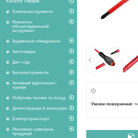
Каталог товарів
Електроінструменти
Ремонтно-
обслуговувальний
інструмент
Будівельне обладнання
Автотовари
Дім і сад
Бензоінструменти
Активний відпочинок і
туризм
Побутова техніка та посуд
п
Дитячі іграшки й аксесуари
Електротранспорт
Рекламно-сувенірна
продукція