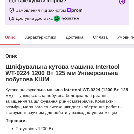
Що таке купити з Пром?
Замовлення під захистом
Доступна доставка
Опис
Характеристики
Доставка
Оплата
Умови п
Опис
Шліфувальна кутова машина Intertool
WT-0224 1200 Вт 125 мм Універсальна
побутова КШМ
Кутова шліфувальна машина
Intertool WT‑0224 (1200 Вт, 125
мм)
— універсальна побутова болгарка для різання,
зачищення та шліфування різних матеріалів. Компактні
розміри, мала вага та висока швидкість обертання роблять
інструмент зручним для роботи у важкодоступних місцях.
Переваги:
Потужність 1200 Вт