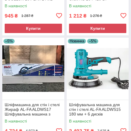
Професійна акумуляторна
Ексцентрикова шліфмашина
В наявності
В наявності
болгарка
для полірування
945
1 212
₴
₴
1 287 ₴
1 276 ₴
Купити
Купити
–5%
Новинка
–5%
Шліфмашина для стін і стелі
Шліфувальна машина для
Жираф AL-FA ALDWS17
стін і стелі AL-FA ALDWS15
Шліфувальна машина з
180 мм + 6 дисків
подовженою ручкою
Шліфмашина для
В наявності
В наявності
шліфування стін
4 724
2 493,75