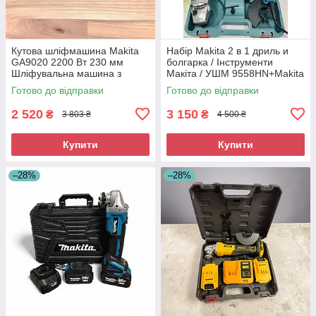
Кутова шліфмашина Makita
Набір Makita 2 в 1 дриль и
GA9020 2200 Вт 230 мм
болгарка / Інструменти
Шліфувальна машина з
Макіта / УШМ 9558HN+Makita
плавним пуском
HP 1630
Готово до відправки
Готово до відправки
2 520
3 150
₴
₴
3 803 ₴
4 500 ₴
Купити
Купити
–28%
–28%