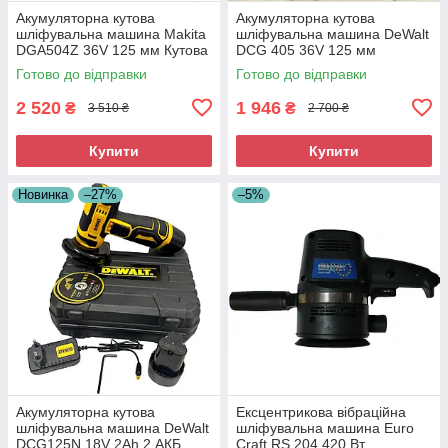
Акумуляторна кутова
Акумуляторна кутова
шліфувальна машина Makita
шліфувальна машина DeWalt
DGA504Z 36V 125 мм Кутова
DCG 405 36V 125 мм
шліфувальна машина
Безщіткова КШМ Девальт
Готово до відправки
Готово до відправки
Акумуляторна турбінка
Кутова шліфмашина
2 520
1 946
₴
₴
3 510 ₴
2 700 ₴
Купити
Купити
Новинка
–27%
–5%
Акумуляторна кутова
Ексцентрикова вібраційна
шліфувальна машина DeWalt
шліфувальна машина Euro
DCG125N 18V 2Ah 2 АКБ
Craft RS 204 420 Вт