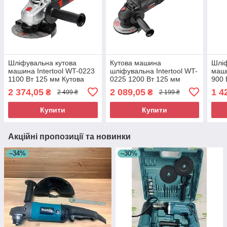
Шліфувальна кутова
Кутова машина
Шліф
машина Intertool WT-0223
шліфувальна Intertool WT-
маши
1100 Вт 125 мм Кутова
0225 1200 Вт 125 мм
900
побутова болгарка
Якісна шліфмашина
побу
2 374,05
2 089,05
1 4
₴
₴
2 499 ₴
2 199 ₴
болг
Купити
Купити
Акційні пропозиції та новинки
–34%
–30%