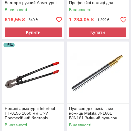
Болторіз ручний Арматурні
Професійні ножиці для
ножиці для металевих прутів
різання металу Посилені
В наявності
В наявності
ножиці арматурні
616,55
1 234,05
₴
₴
649 ₴
1 299 ₴
Купити
Купити
–5%
Ножиці арматурні Intertool
Пуансон для висільних
HT-0156 1050 мм Cr-V
ножиць Makita JN1601
Професійний болторіз
BJN161 Змінний пуансон
Інструмент для різання
Професійний пуансон для
В наявності
В наявності
арматури
майстра