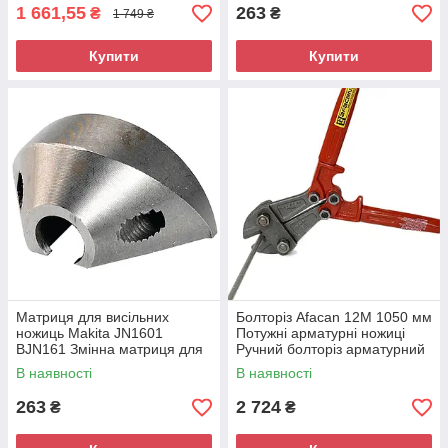
1 661,55
263
₴
₴
1 749 ₴
Купити
Купити
Матриця для висільних
Болторіз Afacan 12М 1050 мм
ножиць Makita JN1601
Потужні арматурні ножиці
BJN161 Змінна матриця для
Ручний болторіз арматурний
акумуляторних ножиць
В наявності
В наявності
Запасна матриця для
висічних ножиць
263
2 724
₴
₴